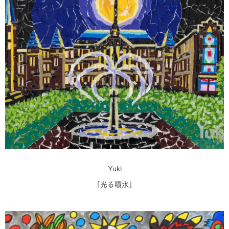
Yuki
「光る噴水」