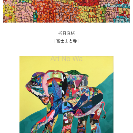
折目麻緒
「富士山と寺」