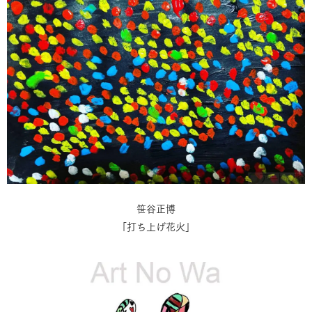
笹谷正博
「打ち上げ花火」