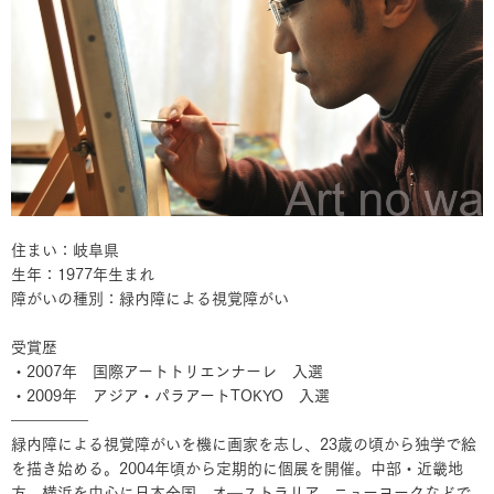
住まい：岐阜県
生年：1977年生まれ
障がいの種別：緑内障による視覚障がい
受賞歴
・2007年 国際アートトリエンナーレ 入選
・2009年 アジア・パラアートTOKYO 入選
―――――
緑内障による視覚障がいを機に画家を志し、23歳の頃から独学で絵
を描き始める。2004年頃から定期的に個展を開催。中部・近畿地
方、横浜を中心に日本全国、オ―ストラリア、ニューヨークなどで