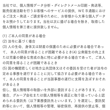
当社では、個人情報データ分析・ダイレクトメール印刷・発送等、
販売促進活動を行うお客様へのサービスの提供、ＷＥＢ通販におけ
るご注文・発送・ご請求等のために、お客様から大事な個人データ
をお預かりしております。当社は次に揚げる場合を除き、取得した
個人情報を第三者に提供致しません。
(1) ご本人の同意がある場合
(2) 法令に基づく場合
(3) 人の生命、身体又は財産の保護のために必要がある場合であっ
て、 本人の同意が得ることが困難であるとき(4) 公衆衛生の向上ま
たは児童の健全な育成の為に特に必要がある場合であって、ご本人
の同意を得ることが困難であるとき
(5) 国の機関若しくは地方公共団体又はその委託を受けた者が法令の
定める事務を遂行することに対して協力する必要がある場合であっ
て、本人の同意を得ることが当該事務の遂行に支障を及ぼすおそれ
があるとき
但し、個人情報等の取扱いを外部に委託することがあります。この
場合、グループ会社または個人情報等を適正に取り扱っていると認
められる委託先（以下業務委託先といいます。）を選定し、委託契
約等において、個人情報等の管理、秘密保持、再提供の禁止等、個