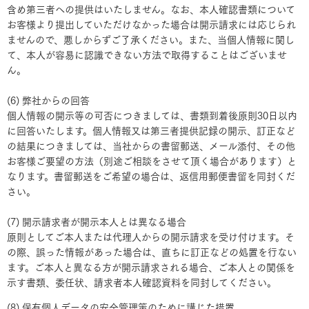
含め第三者への提供はいたしません。なお、本人確認書類について
お客様より提出していただけなかった場合は開示請求には応じられ
ませんので、悪しからずご了承ください。また、当個人情報に関し
て、本人が容易に認識できない方法で取得することはございませ
ん。
(6) 弊社からの回答
個人情報の開示等の可否につきましては、書類到着後原則30日以内
に回答いたします。個人情報又は第三者提供記録の開示、訂正など
の結果につきましては、当社からの書留郵送、メール添付、その他
お客様ご要望の方法（別途ご相談をさせて頂く場合があります）と
なります。書留郵送をご希望の場合は、返信用郵便書留を同封くだ
さい。
(7) 開示請求者が開示本人とは異なる場合
原則としてご本人または代理人からの開示請求を受け付けます。そ
の際、誤った情報があった場合は、直ちに訂正などの処置を行ない
ます。ご本人と異なる方が開示請求される場合、ご本人との関係を
示す書類、委任状、請求者本人確認資料を同封してください。
(8) 保有個人データの安全管理策のために講じた措置