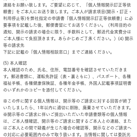
連絡をお願い致します。ご要望に応じて、「個人情報開示訂正等依
頼書」をご本人にお送り致します。ご本人が請求項目(開示・訂正・
利用停止等)を弊社指定の申請書「個人情報開示訂正等依頼書」に必
要事項を記載した後、郵便書留にてお送りください。（利用目的の
通知、開示の請求の場合に限り、手数料として、郵送代金実費分は
ご本人様にて負担頂きます。あらかじめご了承ください。）(4) 開示
等の請求先
下記に記載の「個人情報相談窓口」までご連絡ください。
(5) 本人確認
本人確認のため、氏名、住所、電話番号を確認させていただきま
す。郵送書類に、運転免許証（表・裏ともに）、パスポート、各種
福祉手帳、各種健康保険証、各種年金手帳、外国人記載事項証明書
のいずれかのコピーを添付してください。
※この件に関する個人情報は、開示等のご請求に対する回答が終了
いたしましたら、1年以内に適切に削除、廃棄させていただきます。
※開示等のご請求に伴いご提出いただいた申請書類等の個人情報
は、ご本人様確認、開示等のご請求に関するご本人との連絡、また
はご本人との間で疑義が生じた場合の確認等、開示などのご請求へ
の対応に必要範囲内のみで取り扱います。当情報に関しては委託元